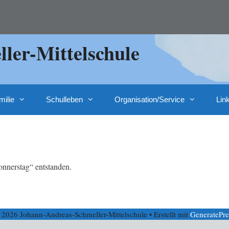
ler-Mittelschule
milie
Schulleben
Organisation/Service
Lin
nnerstag“ entstanden.
 2026 Johann-Andreas-Schmeller-Mittelschule
• Erstellt mit
GeneratePre