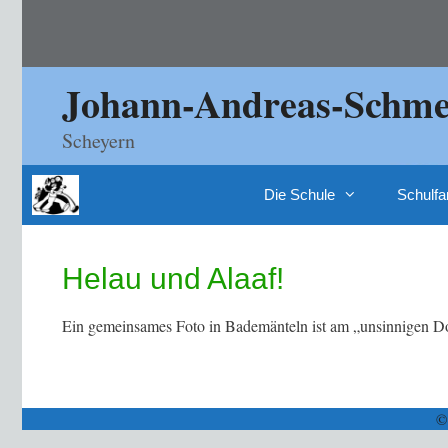
Zum
Inhalt
springen
Johann-Andreas-Schmel
Scheyern
Die Schule
Schulfa
Helau und Alaaf!
Ein gemeinsames Foto in Bademänteln ist am „unsinnigen Do
©