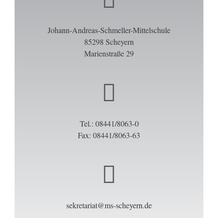
Johann-Andreas-Schmeller-Mittelschule
85298 Scheyern
Marienstraße 29
Tel.: 08441/8063-0
Fax: 08441/8063-63
sekretariat@ms-sche
yern.de