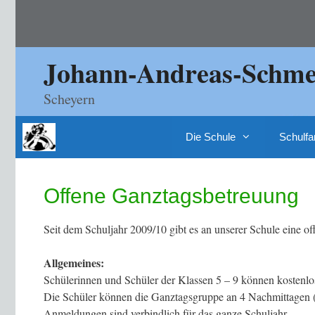
Zum
Inhalt
springen
Johann-Andreas-Schmel
Scheyern
Die Schule
Schulfa
Offene Ganztagsbetreuung
Seit dem Schuljahr 2009/10 gibt es an unserer Schule eine o
Allgemeines:
Schülerinnen und Schüler der Klassen 5 – 9 können kostenlo
Die Schüler können die Ganztagsgruppe an 4 Nachmittagen (
Anmeldungen sind verbindlich für das ganze Schuljahr.