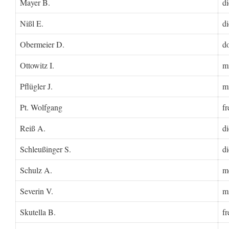
Mayer B.
di
Nißl E.
di
Obermeier D.
do
Ottowitz I.
m
Pflügler J.
m
Pt. Wolfgang
fr
Reiß A.
di
Schleußinger S.
d
Schulz A.
m
Severin V.
m
Skutella B.
fr