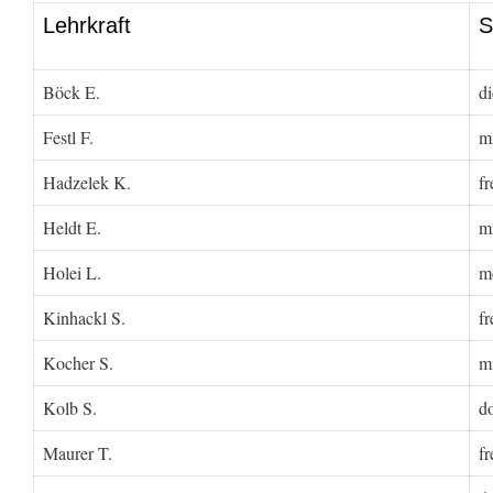
Lehrkraft
S
Böck E.
di
Festl F.
m
Hadzelek K.
fr
Heldt E.
m
Holei L.
m
Kinhackl S.
fr
Kocher S.
m
Kolb S.
d
Maurer T.
fr