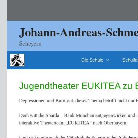
Zum
Inhalt
springen
Johann-Andreas-Schmel
Scheyern
Die Schule
Schulfa
Jugendtheater EUKITEA zu Be
Depressionen und Burn-out: dieses Thema betrifft nicht nur 
Dem will die Sparda – Bank München entgegenwirken und ihre
interaktive Theaterteam „EUKITEA“ nach Oberbayern.
Und so konnte auch die Mittelschule Scheyern den Schülern 