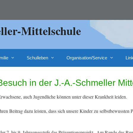
ler-Mittelschule
milie
Schulleben
Organisation/Service
Lin
such in der J.-A.-Schmeller Mit
Erwachsene, auch Jugendliche können unter dieser Krankheit leiden.
n Beitrag dazu leisten, dass sich unsere Kinder zu selbstbewussten P
der 7. bis 9. Jahrgangsstufe das Präventionsprojekt „Am Rande des Re