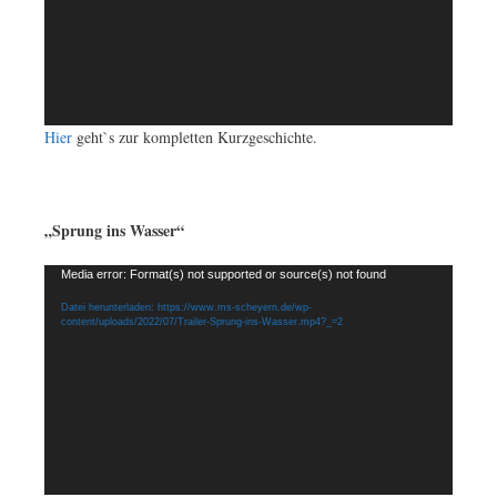
Hier
geht`s zur kompletten Kurzgeschichte.
„Sprung ins Wasser“
Video-
Media error: Format(s) not supported or source(s) not found
Player
Datei herunterladen: https://www.ms-scheyern.de/wp-
content/uploads/2022/07/Trailer-Sprung-ins-Wasser.mp4?_=2