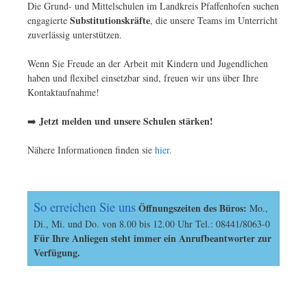
Die Grund- und Mittelschulen im Landkreis Pfaffenhofen suchen
Substitutionskräfte
engagierte
, die unsere Teams im Unterricht
zuverlässig unterstützen.
Wenn Sie Freude an der Arbeit mit Kindern und Jugendlichen
haben und flexibel einsetzbar sind, freuen wir uns über Ihre
Kontaktaufnahme!
Jetzt melden und unsere Schulen stärken!
➡️
Nähere Informationen finden sie
hier.
So erreichen Sie uns
Öffnungszeiten des Büros:
Mo.,
Di., Mi. und Do. von 8.00 bis 12.00 Uhr Tel.: 08441/8063-0
Für Ihre Anliegen steht immer ein Anrufbeantworter zur
Verfügung.