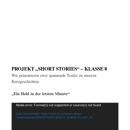
PROJEKT „SHORT STORIES“ – KLASSE 8
Wir präsentieren zwei spannende Trailer zu unseren
Kurzgeschichten:
„Ein Held in der letzten Minute“
Video-
Media error: Format(s) not supported or source(s) not found
Player
Datei herunterladen: https://www.ms-scheyern.de/wp-
content/uploads/2022/07/VIDEO-2022-07-26-08-09-33.mp4?_=1